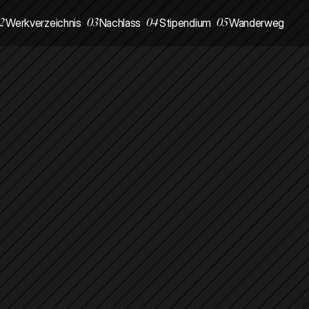
2
03
04
05
Werkverzeichnis
Nachlass
Stipendium
Wanderweg
2
03
04
05
Werkverzeichnis
Nachlass
Stipendium
Wanderweg